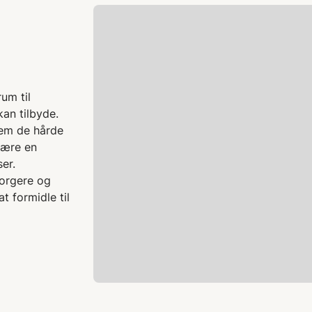
um til
an tilbyde.
lem de hårde
være en
er.
borgere og
 formidle til