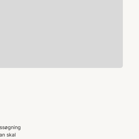
nssøgning
an skal