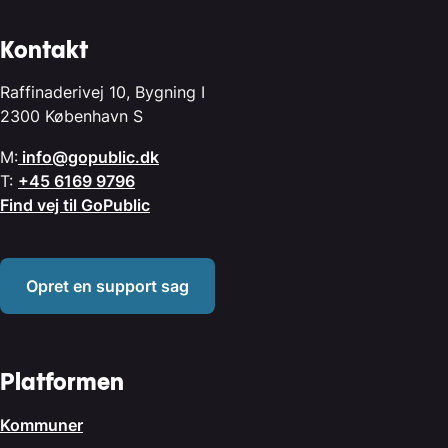
Kontakt
Raffinaderivej 10, Bygning I
2300 København S
M:
info@gopublic.dk
T:
+45 6169 9796
Find vej til GoPublic
Opret en support sag
Platformen
Kommuner