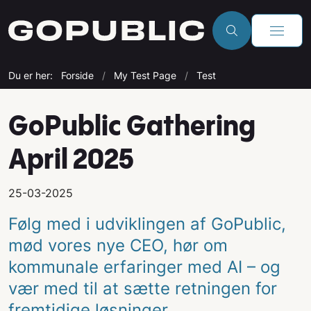
Du er her:
Forside
My Test Page
Test
GoPublic Gathering
April 2025
25-03-2025
Følg med i udviklingen af GoPublic,
mød vores nye CEO, hør om
kommunale erfaringer med AI – og
vær med til at sætte retningen for
fremtidige løsninger.