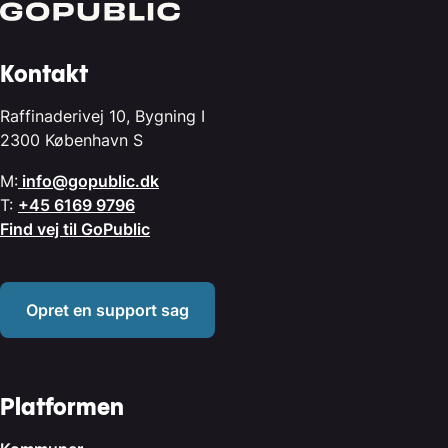
Kontakt
Raffinaderivej 10, Bygning I
2300 København S
M:
info@gopublic.dk
T:
+45 6169 9796
Find vej til GoPublic
Opret en support sag
Platformen