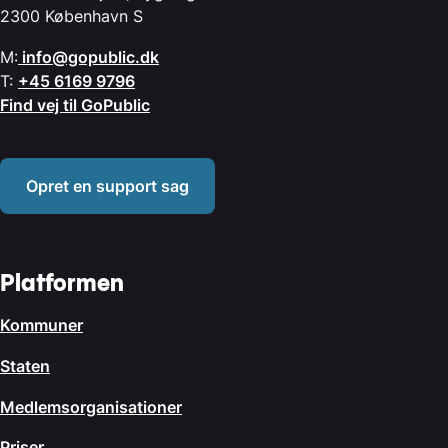
2300 København S
M:
info@gopublic.dk
T:
+45 6169 9796
Find vej til GoPublic
Opret en support sag
Platformen
Kommuner
Staten
Medlemsorganisationer
Priser