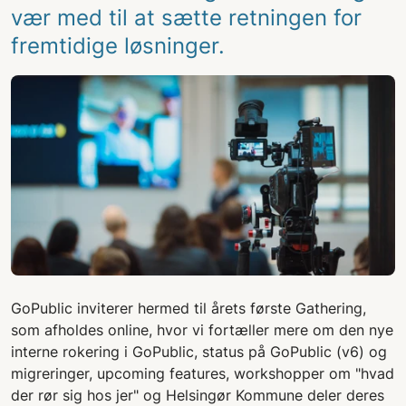
vær med til at sætte retningen for
fremtidige løsninger.
GoPublic inviterer hermed til årets første Gathering,
som afholdes online, hvor vi fortæller mere om den nye
interne rokering i GoPublic, status på GoPublic (v6) og
migreringer, upcoming features, workshopper om "hvad
der rør sig hos jer" og Helsingør Kommune deler deres