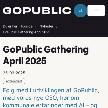
Du er her:
Forside
Nyheder
GoPublic Gathering April 2025
GoPublic Gathering
April 2025
25-03-2025
Arrangement
Følg med i udviklingen af GoPublic,
mød vores nye CEO, hør om
kommunale erfaringer med AI – og