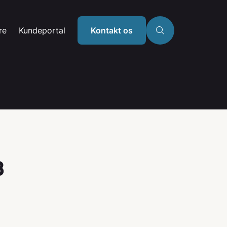
re
Kundeportal
Kontakt os
8