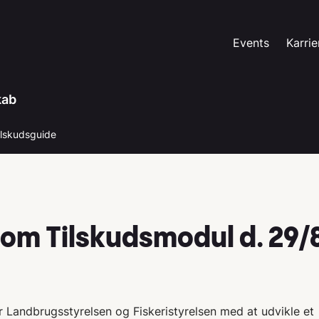
Events
Karrie
kab
ilskudsguide
om Tilskudsmodul d. 29/
er Landbrugsstyrelsen og Fiskeristyrelsen med at udvikle et