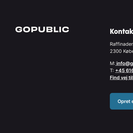
Kontak
Raffinader
2300 Køb
M:
info@g
T:
+45 61
Find vej t
Opret 