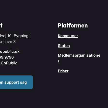
t
Platformen
ivej 10, Bygning I
Kommuner
enhavn S
Staten
opublic.dk
Medlemsorganisatione
69 9796
r
il GoPublic
Priser
en support sag