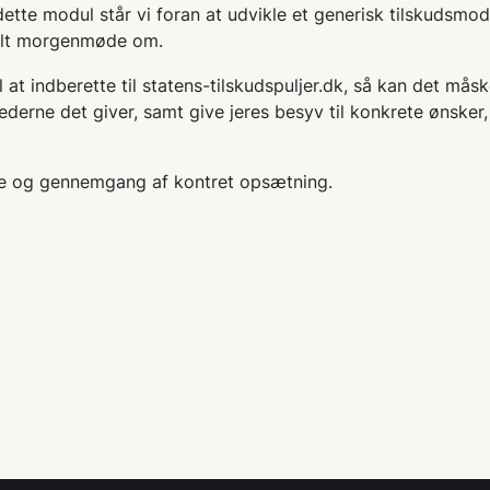
ette modul står vi foran at udvikle et generisk tilskudsmodul
tuelt morgenmøde om.
l at indberette til statens-tilskudspuljer.dk, så kan det mås
derne det giver, samt give jeres besyv til konkrete ønsker,
le og gennemgang af kontret opsætning.