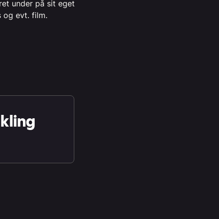
ret under på sit eget
 og evt. film.
ikling