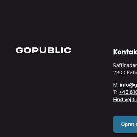
Kontak
Raffinader
2300 Køb
M:
info@g
T:
+45 61
Find vej t
Opret 