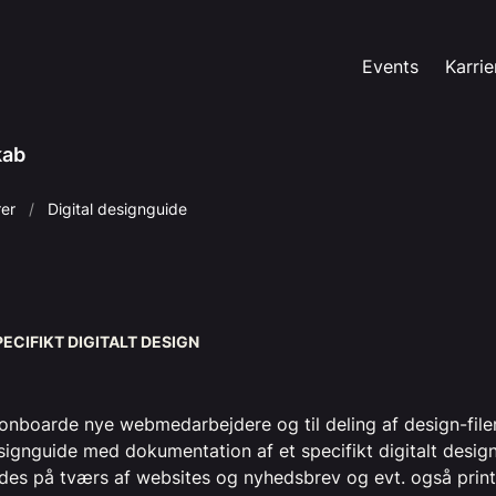
Events
Karrie
kab
rer
Digital designguide
ECIFIKT DIGITALT DESIGN
onboarde nye webmedarbejdere og til deling af design-filer,
esignguide med dokumentation af et specifikt digitalt desig
es på tværs af websites og nyhedsbrev og evt. også print