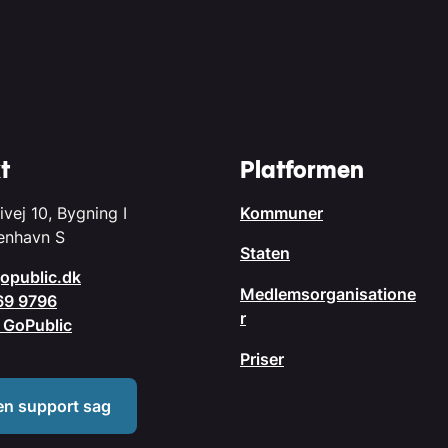
t
Platformen
ivej 10, Bygning I
Kommuner
enhavn S
Staten
opublic.dk
Medlemsorganisatione
69 9796
r
il GoPublic
Priser
en support sag