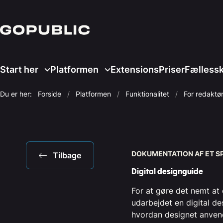
Start her
Platformen
Extensions
Priser
Fælless
Du er her:
Forside
Platformen
Funktionalitet
For redaktø
DOKUMENTATION AF ET SP
Tilbage
Digital designguide
For at gøre det nemt at 
udarbejdet en digital d
hvordan designet anvend