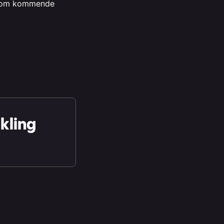
on om kommende
ikling