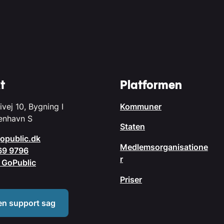
t
Platformen
ivej 10, Bygning I
Kommuner
enhavn S
Staten
opublic.dk
Medlemsorganisatione
69 9796
r
il GoPublic
Priser
en support sag