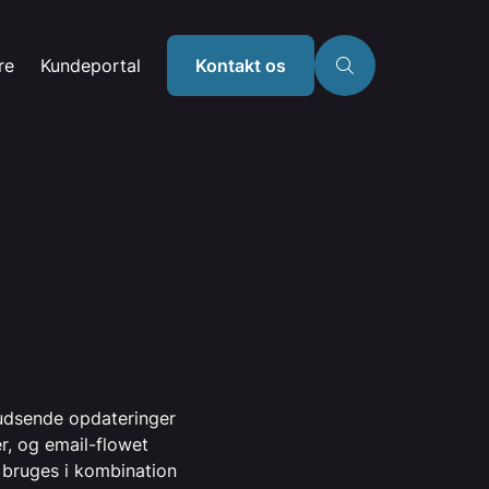
re
Kundeportal
Kontakt os
t udsende opdateringer
er, og email-flowet
 bruges i kombination