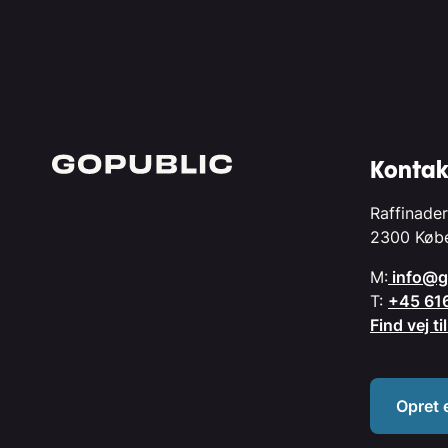
Kontak
Raffinader
2300 Køb
M:
info@g
T:
+45 61
Find vej t
Opret 