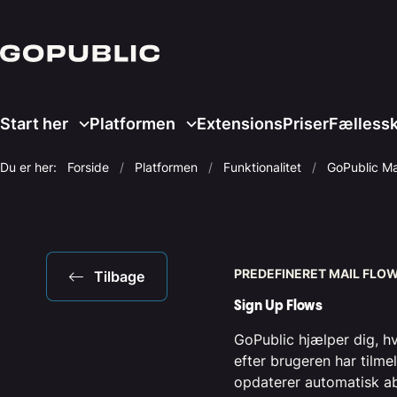
Start her
Platformen
Extensions
Priser
Fælless
Du er her:
Forside
Platformen
Funktionalitet
GoPublic Ma
PREDEFINERET MAIL FLO
Tilbage
Sign Up Flows
GoPublic hjælper dig, hv
efter brugeren har tilme
opdaterer automatisk a