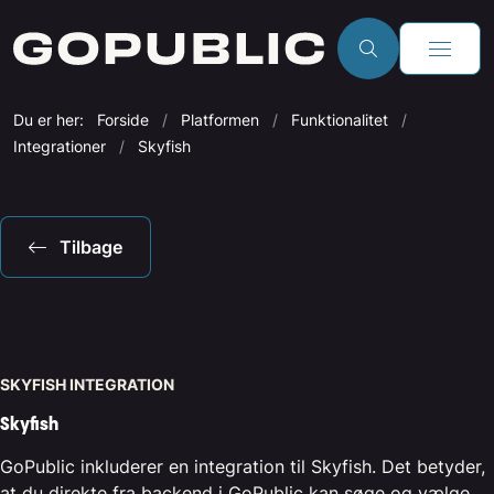
Du er her:
Forside
Platformen
Funktionalitet
Integrationer
Skyfish
Tilbage
SKYFISH INTEGRATION
Skyfish
GoPublic inkluderer en integration til Skyfish. Det betyder,
at du direkte fra backend i GoPublic kan søge og vælge