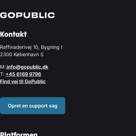
Kontakt
Raffinaderivej 10, Bygning I
2300 København S
M:
info@gopublic.dk
T:
+45 6169 9796
Find vej til GoPublic
Opret en support sag
Platformen