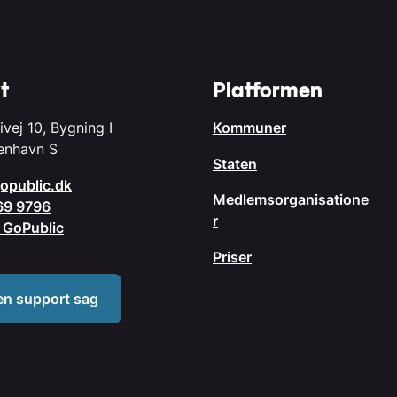
t
Platformen
ivej 10, Bygning I
Kommuner
enhavn S
Staten
opublic.dk
Medlemsorganisatione
69 9796
r
il GoPublic
Priser
en support sag