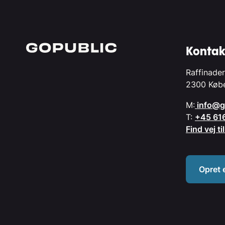
Kontak
Raffinader
2300 Køb
M:
info@g
T:
+45 61
Find vej t
Opret 