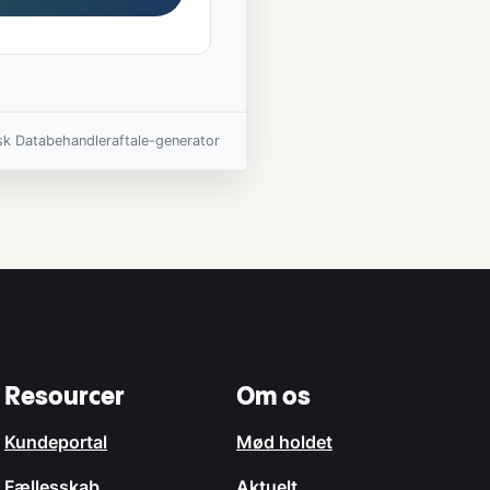
sk Databehandleraftale-generator
Resourcer
Om os
Kundeportal
Mød holdet
Fællesskab
Aktuelt