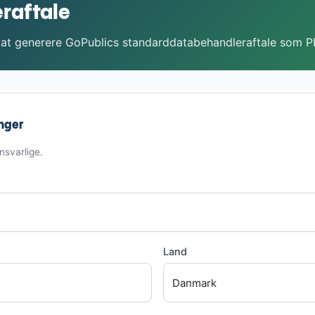
raftale
 at generere GoPublics standarddatabehandleraftale som P
nger
nsvarlige.
Land