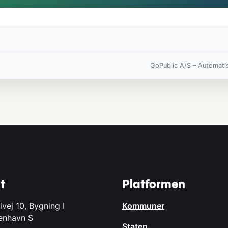
GoPublic A/S – Automati
t
Platformen
ivej 10, Bygning I
Kommuner
enhavn S
Staten