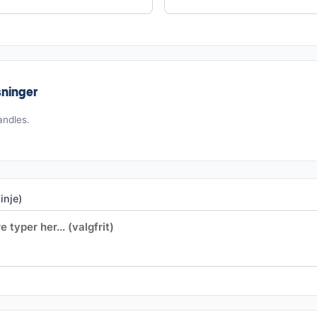
sninger
andles.
inje)