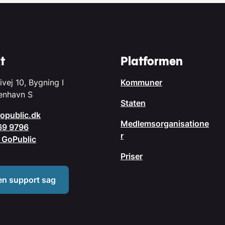
t
Platformen
ivej 10, Bygning I
Kommuner
enhavn S
Staten
opublic.dk
Medlemsorganisatione
69 9796
r
il GoPublic
Priser
en support sag