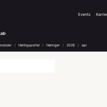
Events
Karrie
kab
moduler
Høringsportal
Høringer
2026
apr
Søg