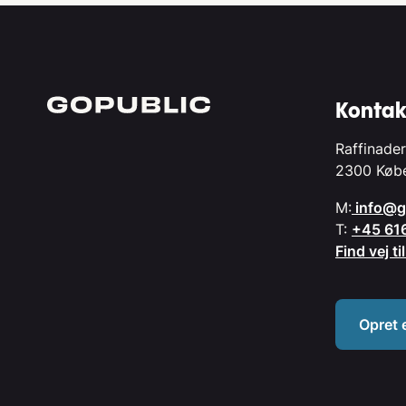
Kontak
Raffinader
2300 Køb
M:
info@g
T:
+45 61
Find vej t
Opret 